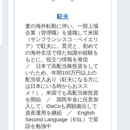
駐夫
妻の海外転勤に伴い、一部上場
企業（管理職）を退職して米国
（サンフランシスコ・ベイエリ
ア）で駐夫に。育児と、初めて
の海外生活で得た知識や経験を
もとに、役立つ情報を発信
／ 日本で高配当株投資をして
いたため、年間100万円以上の
配当収入あり（駐夫になる方に
は日本にいる時からおスス
メ！）。米国でも高配当株投資
を開始 ／ 国民年金に任意加
入して、iDeCoも満額拠出して
資産運用を継続 ／ English
Second Language（ESL）で英
語を勉強中