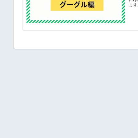
ます。
ー 
可能
能。
ー）