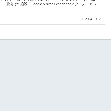
一般向けの施設「Google Visitor Experience／グーグル ビジタ
エクスペリエンス」を2023年10月にオープン。駐車場2か所が利用
。Googleの本社（Googleplex）の敷地内（建物は除く）が散歩可
本社周辺で、さまざまな「ドロイド君（Androidのキャラクタ
2024.10.08
」と出会える