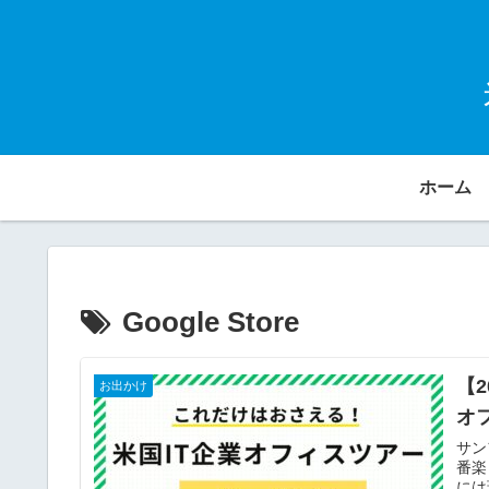
ホーム
Google Store
【
お出かけ
オ
サン
番楽
には