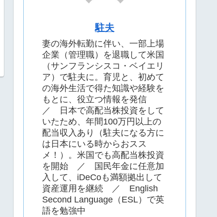
駐夫
妻の海外転勤に伴い、一部上場
企業（管理職）を退職して米国
（サンフランシスコ・ベイエリ
ア）で駐夫に。育児と、初めて
の海外生活で得た知識や経験を
もとに、役立つ情報を発信
／ 日本で高配当株投資をして
いたため、年間100万円以上の
配当収入あり（駐夫になる方に
は日本にいる時からおスス
メ！）。米国でも高配当株投資
を開始 ／ 国民年金に任意加
入して、iDeCoも満額拠出して
資産運用を継続 ／ English
Second Language（ESL）で英
語を勉強中