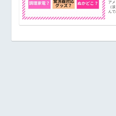
アメ
（涙
んで
チン