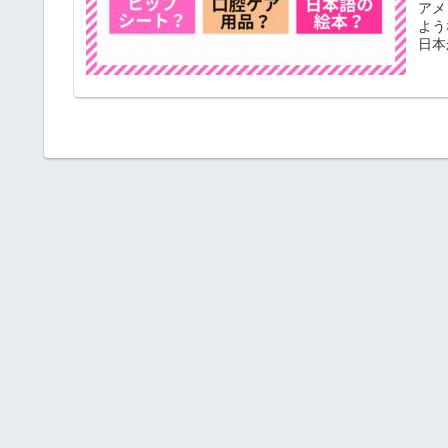
アメ
よう
日本
前の