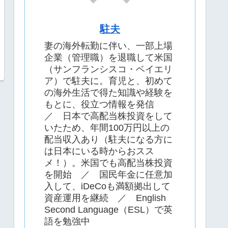
駐夫
妻の海外転勤に伴い、一部上場
企業（管理職）を退職して米国
（サンフランシスコ・ベイエリ
ア）で駐夫に。育児と、初めて
の海外生活で得た知識や経験を
もとに、役立つ情報を発信
／ 日本で高配当株投資をして
いたため、年間100万円以上の
配当収入あり（駐夫になる方に
は日本にいる時からおスス
メ！）。米国でも高配当株投資
を開始 ／ 国民年金に任意加
入して、iDeCoも満額拠出して
資産運用を継続 ／ English
Second Language（ESL）で英
語を勉強中