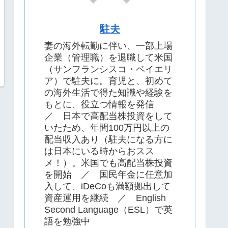
駐夫
妻の海外転勤に伴い、一部上場
企業（管理職）を退職して米国
（サンフランシスコ・ベイエリ
ア）で駐夫に。育児と、初めて
の海外生活で得た知識や経験を
もとに、役立つ情報を発信
／ 日本で高配当株投資をして
いたため、年間100万円以上の
配当収入あり（駐夫になる方に
は日本にいる時からおスス
メ！）。米国でも高配当株投資
を開始 ／ 国民年金に任意加
入して、iDeCoも満額拠出して
資産運用を継続 ／ English
Second Language（ESL）で英
語を勉強中