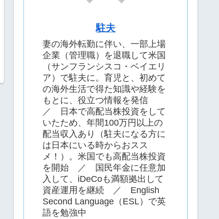
駐夫
妻の海外転勤に伴い、一部上場
企業（管理職）を退職して米国
（サンフランシスコ・ベイエリ
ア）で駐夫に。育児と、初めて
の海外生活で得た知識や経験を
もとに、役立つ情報を発信
／ 日本で高配当株投資をして
いたため、年間100万円以上の
配当収入あり（駐夫になる方に
は日本にいる時からおスス
メ！）。米国でも高配当株投資
を開始 ／ 国民年金に任意加
入して、iDeCoも満額拠出して
資産運用を継続 ／ English
Second Language（ESL）で英
語を勉強中