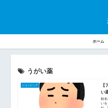
ホーム
うがい薬
【
ショッピング
い
秋冬
いを
ね。駐